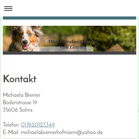
Mini Australian Shepherd
vom Lottehof
Kontakt
Michaela Bremer
Bodenstrasse 19
35606
Solms
Telefon:
0
17620123349
E-Mail:
michaelabremerhofmann@yahoo.de